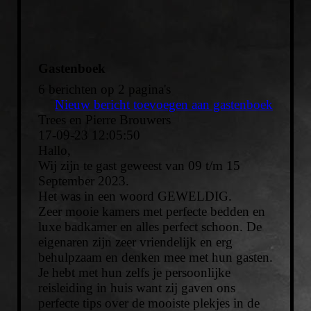
Gastenboek
6 berichten op 2 pagina's
Nieuw bericht toevoegen aan gastenboek
Trees en Pierre Brouwers
17-09-23
12:05:50
Hallo,
Wij zijn te gast geweest van 09 t/m 15
September 2023.
Het was in een woord GEWELDIG.
Zeer mooie kamers met perfecte bedden en
luxe badkamer en alles perfect schoon. De
eigenaren zijn zeer vriendelijk en erg
behulpzaam en denken mee met hun gasten.
Je hebt met hun zelfs je persoonlijke
reisleiding in huis want zij gaven ons
perfecte tips over de mooiste plekjes in de