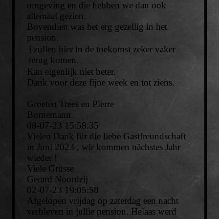
omgeving en die hebben we dan ook
allemaal gezien.
Bovendien was het erg gezellig in het
pension.
j zullen hier in de toekomst zeker vaker
terug komen.
Kan eigenlijk niet beter.
Dank voor deze fijne week en tot ziens.
Groeten Trees en Pierre
Bornemann
08-07-23
15:58:35
Vielen Dank für die liebe Gastfreundschaft
in Juni 2023 , wir kommen nächstes Jahr
wieder !
Viele Grüsse
Gerard Noordzij
02-07-23
19:05:58
Afgelopen vrijdag op zaterdag een nacht
verbleven in jullie pension. Helaas werd