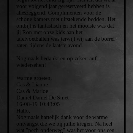
voor volgend jaar gereserveerd hebben is
alleszeggend. Complimenten voor de
schone kamers met uitstekende bedden. Het
ontbijt is fantastisch en het mooiste was dat
jij Ron met onze kids aan het
tafelvoetballen was terwijl wij aan de borrel
zaten tijdens de laatste avond.
Nogmaals bedankt en op zeker: auf
wiedersehen!
Warme groeten,
Cas & Lianne
Cas & Marloe
Daniel Daniel De Smet
16-08-19
10:43:05
Hallo,
Nogmaals hartelijk dank voor de warme
ontvangst die we bij jullie kregen. Na heel
wat "pech onderweg" was het voor ons een