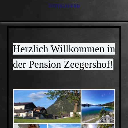
FOTOGALERIJ
ONS PENSION
UMGEBUNG
KAMERS EN PRIJZEN
RESERVERINGEN
OMGEVING
Herzlich Willkommen in
der Pension Zeegershof!