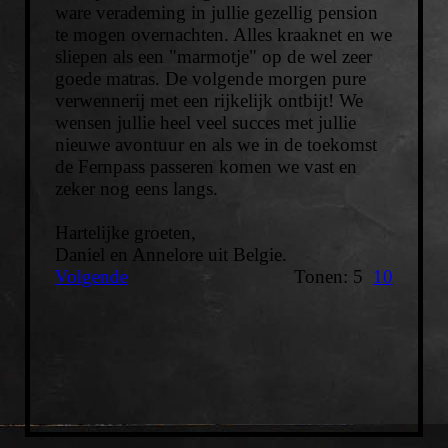
ware verademing in jullie gezellig pension
te mogen overnachten. Alles kraaknet en we
sliepen als een "marmotje" op de wel zeer
goede matras. De volgende morgen pure
verwennerij met een rijkelijk ontbijt! We
wensen jullie heel veel succes met jullie
nieuwe avontuur en als we in de toekomst
de Fernpass passeren komen we vast en
zeker nog eens langs.
Hartelijke groeten,
Daniel en Annelore uit Belgie.
Volgende
Tonen: 5
10