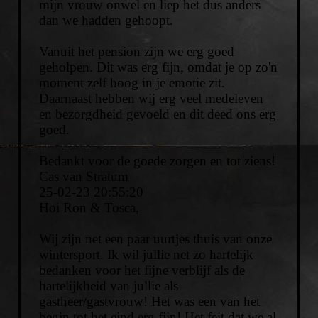
mijn vrouw onwel en liep het dus anders
dan we hadden gehoopt.
Vanuit het pension zijn we erg goed
geholpen. Dit was erg fijn, omdat je op zo'n
moment zelf hoog in je emotie zit.
Daarnaast hebben wij erg veel medeleven
en bezorgdheid gevoeld en dit deed ons erg
goed.
Bedankt voor de goede zorgen en tot ziens!
Cas van Stratum
25-02-23
20:55:20
Hoi Ron & Tosca,
Wij zijn net een paar uurtjes thuis van onze
wintersport. Ik wil jullie net zo hartelijk
bedanken voor het fijne verblijf als de
hartelijkheid van jullie als
gastheer/gastvrouw! Het was een van het
begin tot het eind erg fijn! Het feit dat we al